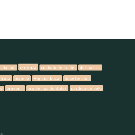
comida
rculacion
cuidado de la piel
dermatitis
fruta
higiene
Higiene bucal
hipertension
prevenir
problemas dentales
pérdida de pelo
lo
ra