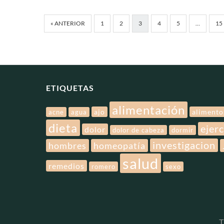
« ANTERIOR
1
2
3
4
5
…
15
ETIQUETAS
alimentación
ajo
alimento
acne
agua
dieta
ejerc
dolor
dolor de cabeza
dormir
investigacion
hombres
homeopatía
salud
remedios
romero
sexo
T