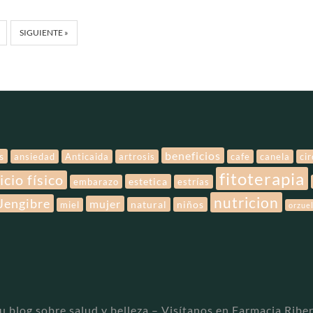
SIGUIENTE »
beneficios
s
ansiedad
Anticaida
artrosis
cafe
canela
ci
fitoterapia
icio físico
estetica
embarazo
estrías
nutricion
Jengibre
mujer
natural
niños
miel
orzue
u blog sobre salud y belleza – Visítanos en Farmacia Ribe