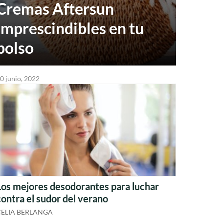
Cremas Aftersun
imprescindibles en tu
bolso
0 junio, 2022
Los mejores desodorantes para luchar
contra el sudor del verano
CELIA BERLANGA