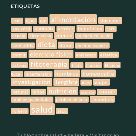
ETIQUETAS
alimentación
ajo
alimentos
acne
agua
beneficios
ansiedad
Anticaida
artrosis
cafe
comida
canela
circulacion
cuidado de la piel
dieta
dolor
dermatitis
dolor de cabeza
ejercicio físico
estetica
dormir
embarazo
fitoterapia
estrías
fruta
higiene
Higiene
hombres
homeopatía
bucal
hipertension
investigacion
Jengibre
mujer
miel
nutricion
natural
niños
prevenir
orzuelo
remedios
problemas dentales
pérdida de pelo
salud
romero
sexo
Tu blog sobre salud y belleza – Visítanos en