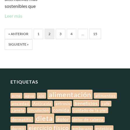
sostenibles que
Leer más
« ANTERIOR
1
2
3
4
…
15
SIGUIENTE »
ETIQUETAS
alimentación
ajo
alimentos
acne
agua
beneficios
ansiedad
Anticaida
artrosis
cafe
comida
canela
circulacion
cuidado de la piel
dieta
dolor
dermatitis
dolor de cabeza
ejercicio físico
estetica
dormir
embarazo