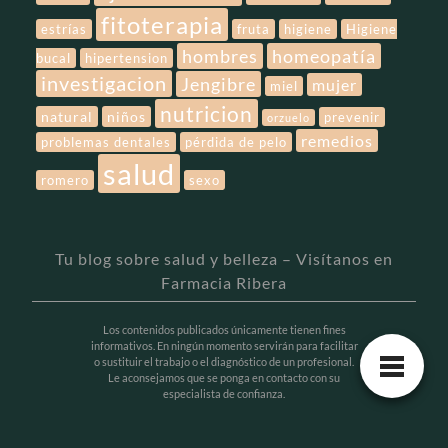
fitoterapia
estrías
fruta
higiene
Higiene
hombres
homeopatía
bucal
hipertension
investigacion
Jengibre
mujer
miel
nutricion
natural
niños
prevenir
orzuelo
remedios
problemas dentales
pérdida de pelo
salud
romero
sexo
Tu blog sobre salud y belleza – Visítanos en
Farmacia Ribera
Los contenidos publicados únicamente tienen fines
informativos. En ningún momento servirán para facilitar
o sustituir el trabajo o el diagnóstico de un profesional.
Le aconsejamos que se ponga en contacto con su
especialista de confianza.