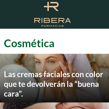
S
a
l
t
a
r
a
Cosmética
l
c
o
n
t
Las cremas faciales con color
e
n
que te devolverán la “buena
i
d
cara”.
o