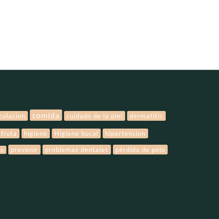
comida
rculacion
cuidado de la piel
dermatitis
fruta
higiene
Higiene bucal
hipertension
prevenir
problemas dentales
pérdida de pelo
lo