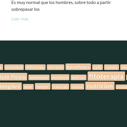
Es muy normal que los hombres, sobre todo a partir
sobrepasar los
Leer más
beneficios
s
ansiedad
Anticaida
artrosis
cafe
canela
ci
fitoterapia
icio físico
estetica
embarazo
estrías
nutricion
Jengibre
mujer
natural
niños
miel
orzue