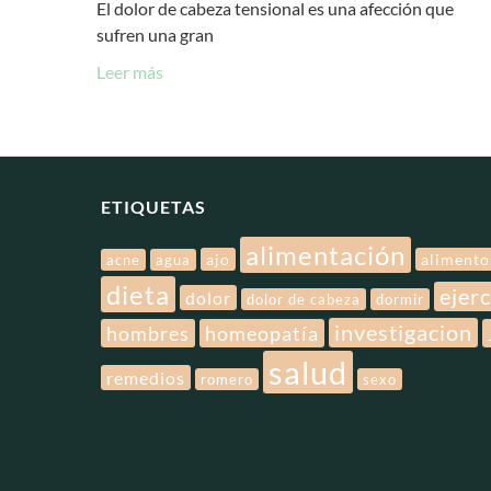
El dolor de cabeza tensional es una afección que
sufren una gran
Leer más
ETIQUETAS
alimentación
ajo
alimento
acne
agua
dieta
ejerc
dolor
dolor de cabeza
dormir
investigacion
hombres
homeopatía
salud
remedios
romero
sexo