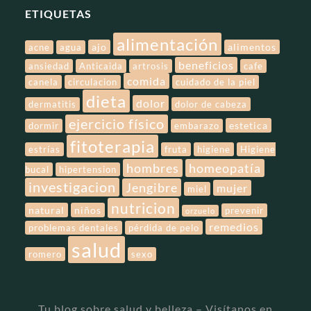
ETIQUETAS
alimentación
ajo
alimentos
acne
agua
beneficios
ansiedad
Anticaida
artrosis
cafe
comida
canela
circulacion
cuidado de la piel
dieta
dolor
dermatitis
dolor de cabeza
ejercicio físico
estetica
dormir
embarazo
fitoterapia
estrías
fruta
higiene
Higiene
hombres
homeopatía
bucal
hipertension
investigacion
Jengibre
mujer
miel
nutricion
natural
niños
prevenir
orzuelo
remedios
problemas dentales
pérdida de pelo
salud
romero
sexo
Tu blog sobre salud y belleza – Visítanos en