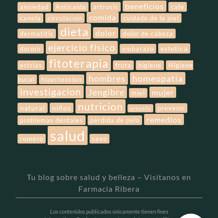
beneficios
ansiedad
Anticaida
artrosis
cafe
comida
canela
circulacion
cuidado de la piel
dieta
dolor
dermatitis
dolor de cabeza
ejercicio físico
estetica
dormir
embarazo
fitoterapia
estrías
fruta
higiene
Higiene
hombres
homeopatía
bucal
hipertension
investigacion
Jengibre
mujer
miel
nutricion
natural
niños
prevenir
orzuelo
remedios
problemas dentales
pérdida de pelo
salud
romero
sexo
Tu blog sobre salud y belleza – Visítanos en
Farmacia Ribera
Los contenidos publicados únicamente tienen fines