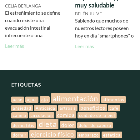
muy saludable
CELIA BERLANGA
El estreñimiento se define
BELÉN JULVE
cuando existe una
Sabiendo que muchos de
evacuación intestinal
nuestros lectores poseen
infrecuente o una
hoy en día “smartphones” o
Leer más
Leer más
ETIQUETAS
alimentación
ajo
alimentos
acne
agua
beneficios
ansiedad
Anticaida
artrosis
cafe
comida
canela
circulacion
cuidado de la piel
dieta
dolor
dermatitis
dolor de cabeza
ejercicio físico
estetica
dormir
embarazo