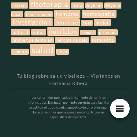
fitoterapia
estrías
fruta
higiene
Higiene
hombres
homeopatía
bucal
hipertension
investigacion
Jengibre
mujer
miel
nutricion
natural
niños
prevenir
orzuelo
remedios
problemas dentales
pérdida de pelo
salud
romero
sexo
Tu blog sobre salud y belleza – Visítanos en
Farmacia Ribera
Los contenidos publicados únicamente tienen fines
informativos. En ningún momento servirán para facilitar
o sustituir el trabajo o el diagnóstico de un profesional.
Le aconsejamos que se ponga en contacto con su
especialista de confianza.