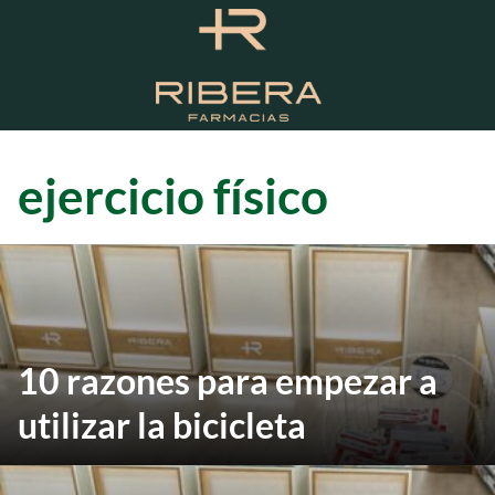
S
a
l
t
a
r
a
ejercicio físico
l
c
o
n
t
e
n
10 razones para empezar a
i
d
utilizar la bicicleta
o