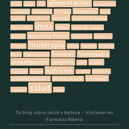
alimentación
ajo
alimentos
acne
agua
beneficios
ansiedad
Anticaida
artrosis
cafe
comida
canela
circulacion
cuidado de la piel
dieta
dolor
dermatitis
dolor de cabeza
ejercicio físico
estetica
dormir
embarazo
fitoterapia
estrías
fruta
higiene
Higiene
hombres
homeopatía
bucal
hipertension
investigacion
Jengibre
mujer
miel
nutricion
natural
niños
prevenir
orzuelo
remedios
problemas dentales
pérdida de pelo
salud
romero
sexo
Tu blog sobre salud y belleza – Visítanos en
Farmacia Ribera