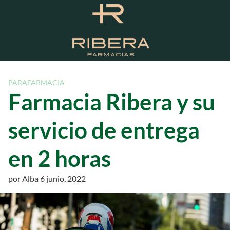
S
a
l
t
a
r
a
PARAFARMACIA
l
Farmacia Ribera y su
c
o
servicio de entrega
n
t
en 2 horas
e
n
i
por
Alba
6 junio, 2022
d
o