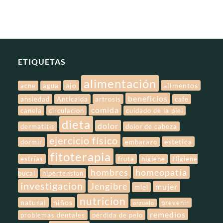
ETIQUETAS
alimentación
ajo
alimentos
acne
agua
beneficios
ansiedad
Anticaida
artrosis
cafe
comida
canela
circulacion
cuidado de la piel
dieta
dolor
dermatitis
dolor de cabeza
ejercicio físico
estetica
dormir
embarazo
fitoterapia
estrías
fruta
higiene
Higiene
hombres
homeopatía
bucal
hipertension
investigacion
Jengibre
mujer
miel
nutricion
natural
niños
prevenir
orzuelo
remedios
problemas dentales
pérdida de pelo