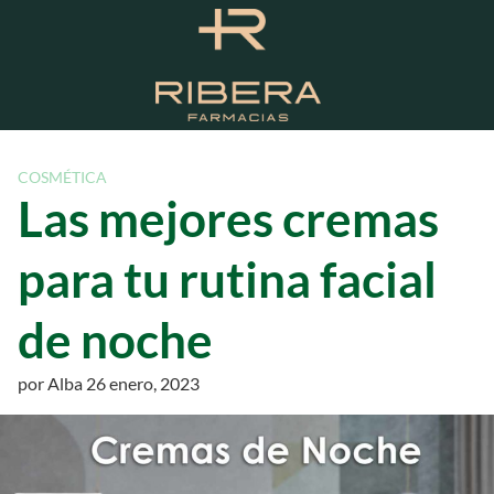
S
a
l
t
a
r
a
COSMÉTICA
l
Las mejores cremas
c
o
para tu rutina facial
n
t
de noche
e
n
i
por
Alba
26 enero, 2023
d
o