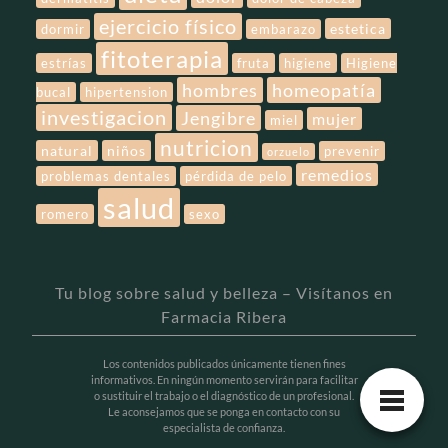
ejercicio físico
estetica
dormir
embarazo
fitoterapia
estrías
fruta
higiene
Higiene
hombres
homeopatía
bucal
hipertension
investigacion
Jengibre
mujer
miel
nutricion
natural
niños
prevenir
orzuelo
remedios
problemas dentales
pérdida de pelo
salud
romero
sexo
Tu blog sobre salud y belleza – Visítanos en
Farmacia Ribera
Los contenidos publicados únicamente tienen fines
informativos. En ningún momento servirán para facilitar
o sustituir el trabajo o el diagnóstico de un profesional.
Le aconsejamos que se ponga en contacto con su
especialista de confianza.