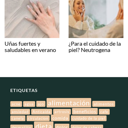
Uñas fuertes y
¿Para el cuidado de la
saludables en verano
piel? Neutrogena
ETIQUETAS
alimentación
ajo
alimentos
acne
agua
beneficios
ansiedad
Anticaida
artrosis
cafe
comida
canela
circulacion
cuidado de la piel
dieta
dolor
dermatitis
dolor de cabeza