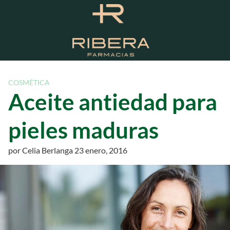
S
a
l
t
a
r
a
COSMÉTICA
l
Aceite antiedad para
c
o
pieles maduras
n
t
por
Celia Berlanga
23 enero, 2016
e
n
i
d
o