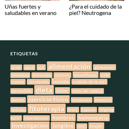
Uñas fuertes y
¿Para el cuidado de la
saludables en verano
piel? Neutrogena
ETIQUETAS
alimentación
ajo
alimentos
acne
agua
beneficios
ansiedad
Anticaida
artrosis
cafe
comida
canela
circulacion
cuidado de la piel
dieta
dolor
dermatitis
dolor de cabeza
ejercicio físico
estetica
dormir
embarazo
fitoterapia
estrías
fruta
higiene
Higiene
hombres
homeopatía
bucal
hipertension
investigacion
Jengibre
mujer
miel