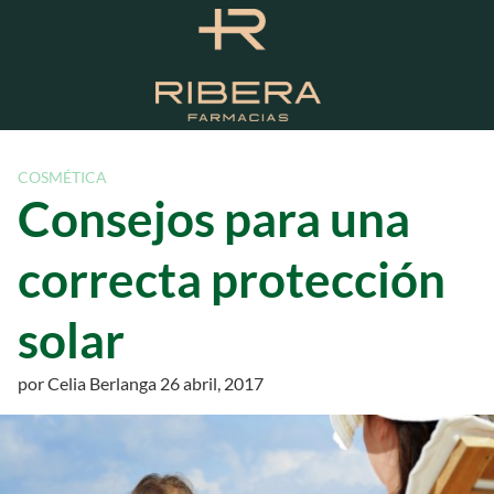
S
a
l
t
a
r
a
COSMÉTICA
l
Consejos para una
c
o
correcta protección
n
t
solar
e
n
i
por
Celia Berlanga
26 abril, 2017
d
o