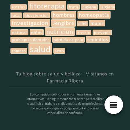
fitoterapia
estrías
fruta
higiene
Higiene
hombres
homeopatía
bucal
hipertension
investigacion
Jengibre
mujer
miel
nutricion
natural
niños
prevenir
orzuelo
remedios
problemas dentales
pérdida de pelo
salud
romero
sexo
Tu blog sobre salud y belleza – Visítanos en
Farmacia Ribera
Los contenidos publicados únicamente tienen fines
informativos. En ningún momento servirán para facilitar
o sustituir el trabajo o el diagnóstico de un profesional.
Le aconsejamos que se ponga en contacto con su
especialista de confianza.