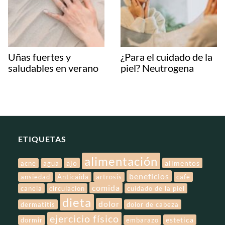
Uñas fuertes y
¿Para el cuidado de la
saludables en verano
piel? Neutrogena
ETIQUETAS
alimentación
ajo
alimentos
acne
agua
beneficios
ansiedad
Anticaida
artrosis
cafe
comida
canela
circulacion
cuidado de la piel
dieta
dolor
dermatitis
dolor de cabeza
ejercicio físico
estetica
dormir
embarazo