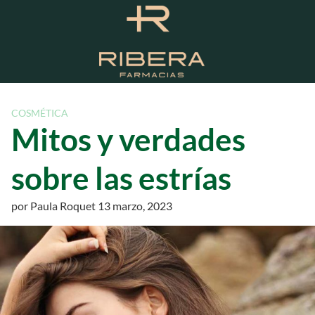
S
a
l
t
a
r
a
COSMÉTICA
l
Mitos y verdades
c
o
sobre las estrías
n
t
por
Paula Roquet
13 marzo, 2023
e
n
i
d
o