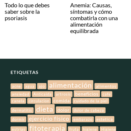
Todo lo que debes
Anemia: Causas,
saber sobre la
síntomas y cómo
psoriasis
combatirla con una
alimentación
equilibrada
ETIQUETAS
alimentación
ajo
alimentos
acne
agua
beneficios
ansiedad
Anticaida
artrosis
cafe
comida
canela
circulacion
cuidado de la piel
dieta
dolor
dermatitis
dolor de cabeza
ejercicio físico
estetica
dormir
embarazo
fitoterapia
estrías
fruta
higiene
Higiene