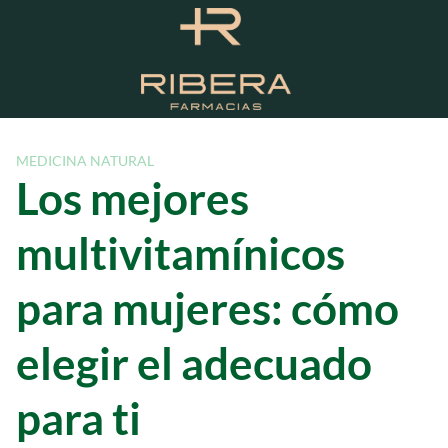
S
a
l
t
a
r
a
MEDICINA NATURAL
l
Los mejores
c
o
multivitamínicos
n
t
para mujeres: cómo
e
n
elegir el adecuado
i
d
o
para ti