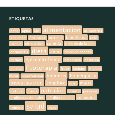
ETIQUETAS
alimentación
ajo
alimentos
acne
agua
beneficios
ansiedad
Anticaida
artrosis
cafe
comida
canela
circulacion
cuidado de la piel
dieta
dolor
dermatitis
dolor de cabeza
ejercicio físico
estetica
dormir
embarazo
fitoterapia
estrías
fruta
higiene
Higiene
hombres
homeopatía
bucal
hipertension
investigacion
Jengibre
mujer
miel
nutricion
natural
niños
prevenir
orzuelo
remedios
problemas dentales
pérdida de pelo
salud
romero
sexo