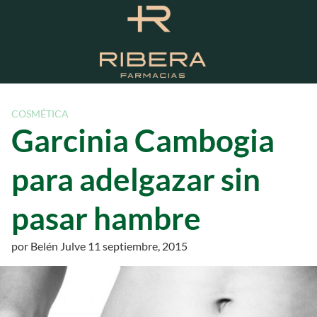
S
a
l
t
a
r
a
COSMÉTICA
l
Garcinia Cambogia
c
o
para adelgazar sin
n
t
pasar hambre
e
n
i
por
Belén Julve
11 septiembre, 2015
d
o