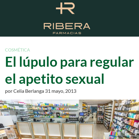
S
a
l
t
a
r
a
COSMÉTICA
l
El lúpulo para regular
c
o
el apetito sexual
n
t
por
Celia Berlanga
31 mayo, 2013
e
n
i
d
o