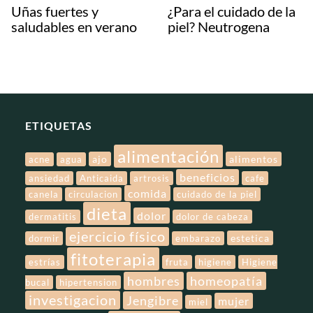
Uñas fuertes y
¿Para el cuidado de la
saludables en verano
piel? Neutrogena
ETIQUETAS
alimentación
ajo
alimentos
acne
agua
beneficios
ansiedad
Anticaida
artrosis
cafe
comida
canela
circulacion
cuidado de la piel
dieta
dolor
dermatitis
dolor de cabeza
ejercicio físico
estetica
dormir
embarazo
fitoterapia
estrías
fruta
higiene
Higiene
hombres
homeopatía
bucal
hipertension
investigacion
Jengibre
mujer
miel