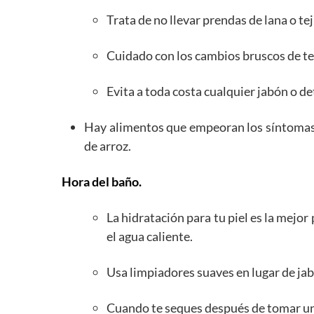
Trata de no llevar prendas de lana o te
Cuidado con los cambios bruscos de tem
Evita a toda costa cualquier jabón o de
Hay alimentos que empeoran los síntomas d
de arroz.
Hora del baño.
La hidratación para tu piel es la mejor
el agua caliente.
Usa limpiadores suaves en lugar de jab
Cuando te seques después de tomar una 