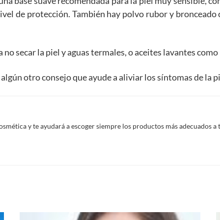
una base suave recomendada para la piel muy sensible, co
nivel de protección. También hay polvo rubor y bronceado 
a no secar la piel y aguas termales, o aceites lavantes como
algún otro consejo que ayude a aliviar los síntomas de la p
smética y te ayudará a escoger siempre los productos más adecuados a tus