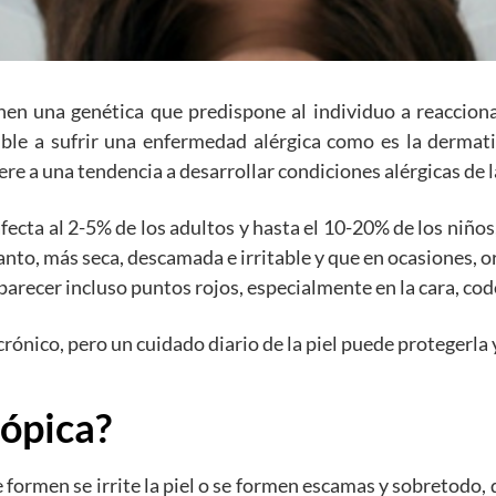
nen una genética que predispone al individuo a reacciona
le a sufrir una enfermedad alérgica como es la dermatit
iere a una tendencia a desarrollar condiciones alérgicas de la
cta al 2-5% de los adultos y hasta el 10-20% de los niños,
tanto, más seca, descamada e irritable y que en ocasiones, 
arecer incluso puntos rojos, especialmente en la cara, codo
ónico, pero un cuidado diario de la piel puede protegerla 
tópica?
se formen se irrite la piel o se formen escamas y sobretod