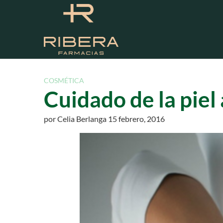
S
a
l
t
a
r
a
COSMÉTICA
l
Cuidado de la piel
c
o
por
Celia Berlanga
15 febrero, 2016
n
t
e
n
i
d
o