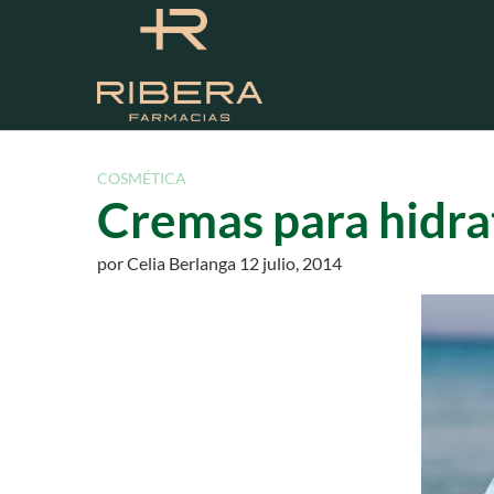
S
a
l
t
a
r
a
COSMÉTICA
l
Cremas para hidrat
c
o
por
Celia Berlanga
12 julio, 2014
n
t
e
n
i
d
o