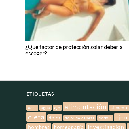
¿Qué factor de protección solar debería
escoger?
ETIQUETAS
alimentación
ajo
alimento
acne
agua
dieta
ejerc
dolor
dolor de cabeza
dormir
investigacion
hombres
homeopatía