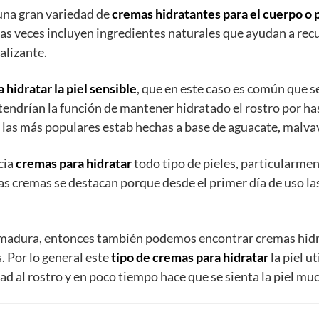
una gran variedad de
cremas hidratantes para el cuerpo o p
 veces incluyen ingredientes naturales que ayudan a recupe
alizante.
 hidratar la piel sensible
, que en este caso es común que s
tendrían la función de mantener hidratado el rostro por h
 las más populares estab hechas a base de aguacate, malv
cia
cremas para hidratar
todo tipo de pieles, particularmen
tas cremas se destacan porque desde el primer día de uso l
s madura, entonces también podemos encontrar cremas hidr
. Por lo general este
tipo de cremas para hidratar
la piel u
idad al rostro y en poco tiempo hace que se sienta la piel m