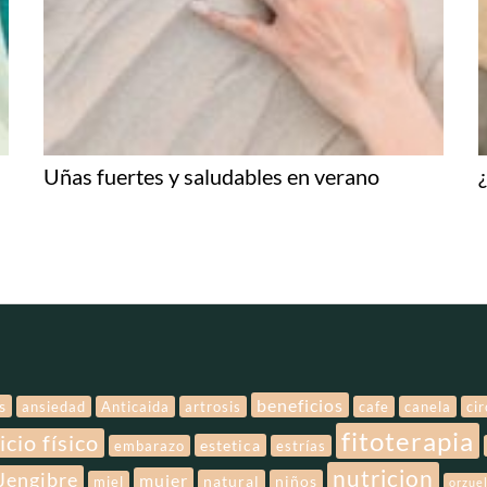
Uñas fuertes y saludables en verano
beneficios
s
ansiedad
Anticaida
artrosis
cafe
canela
ci
fitoterapia
icio físico
estetica
embarazo
estrías
nutricion
Jengibre
mujer
natural
niños
miel
orzue