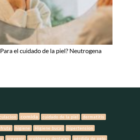
¿Para el cuidado de la piel? Neutrogena
comida
rculacion
cuidado de la piel
dermatitis
fruta
higiene
Higiene bucal
hipertension
prevenir
problemas dentales
pérdida de pelo
lo