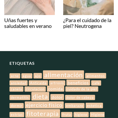
Uñas fuertes y
¿Para el cuidado de la
saludables en verano
piel? Neutrogena
ETIQUETAS
alimentación
ajo
alimentos
acne
agua
beneficios
ansiedad
Anticaida
artrosis
cafe
comida
canela
circulacion
cuidado de la piel
dieta
dolor
dermatitis
dolor de cabeza
ejercicio físico
estetica
dormir
embarazo
fitoterapia
estrías
fruta
higiene
Higiene