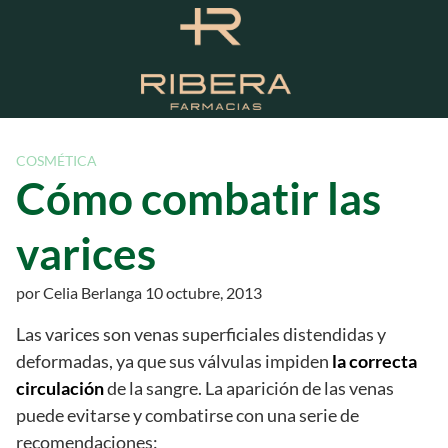
S
a
l
t
a
r
a
COSMÉTICA
l
Cómo combatir las
c
o
varices
n
t
por
Celia Berlanga
10 octubre, 2013
e
n
Las varices son venas superficiales distendidas y
i
deformadas, ya que sus válvulas impiden
la correcta
d
circulación
de la sangre. La aparición de las venas
o
puede evitarse y combatirse con una serie de
recomendaciones: