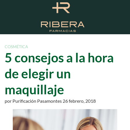
S
a
l
t
a
r
a
COSMÉTICA
l
5 consejos a la hora
c
o
de elegir un
n
t
maquillaje
e
n
i
por
Purificación Pasamontes
26 febrero, 2018
d
o