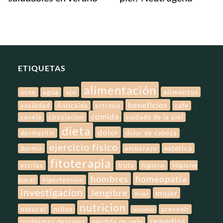
ETIQUETAS
alimentación
ajo
alimentos
acne
agua
beneficios
ansiedad
Anticaida
artrosis
cafe
comida
canela
circulacion
cuidado de la piel
dieta
dolor
dermatitis
dolor de cabeza
ejercicio físico
estetica
dormir
embarazo
fitoterapia
estrías
fruta
higiene
Higiene
hombres
homeopatía
bucal
hipertension
investigacion
Jengibre
mujer
miel
nutricion
natural
niños
prevenir
orzuelo
remedios
problemas dentales
pérdida de pelo