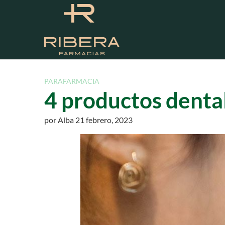
S
a
l
t
a
r
a
PARAFARMACIA
l
4 productos dental
c
o
por
Alba
21 febrero, 2023
n
t
e
n
i
d
o