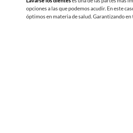
Lavarse
los
dientes
es una de las partes más im
opciones a las que podemos acudir. En este cas
óptimos en materia de salud. Garantizando en