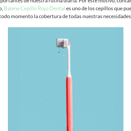
portantes de nuestra rutina diaria. Por este motivo, contar
o,
Balene Cepillo Rojo Dental
es uno de los cepillos que p
 todo momento la cobertura de todas nuestras necesidades