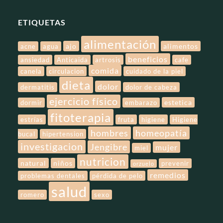
ETIQUETAS
alimentación
ajo
alimentos
acne
agua
beneficios
ansiedad
Anticaida
artrosis
cafe
comida
canela
circulacion
cuidado de la piel
dieta
dolor
dermatitis
dolor de cabeza
ejercicio físico
estetica
dormir
embarazo
fitoterapia
estrías
fruta
higiene
Higiene
hombres
homeopatía
bucal
hipertension
investigacion
Jengibre
mujer
miel
nutricion
natural
niños
prevenir
orzuelo
remedios
problemas dentales
pérdida de pelo
salud
romero
sexo