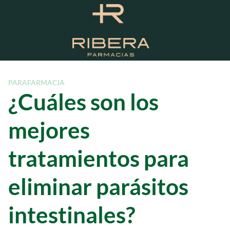
S
a
l
t
a
r
a
PARAFARMACIA
l
¿Cuáles son los
c
o
mejores
n
t
tratamientos para
e
n
eliminar parásitos
i
d
o
intestinales?