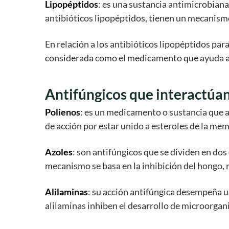
Lipopéptidos
: es una sustancia antimicrobian
antibióticos lipopéptidos, tienen un mecanismo
En relación a los antibióticos lipopéptidos pa
considerada como el medicamento que ayuda a c
Antifúngicos que interactúa
Polienos
: es un medicamento o sustancia que a
de acción por estar unido a esteroles de la me
Azoles
: son antifúngicos que se dividen en do
mecanismo se basa en la inhibición del hongo, 
Alilaminas
: su acción antifúngica desempeña un
alilaminas inhiben el desarrollo de microorga