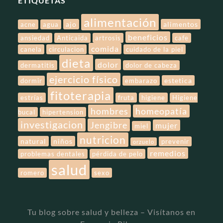
ETIQUETAS
alimentación
ajo
alimentos
acne
agua
beneficios
ansiedad
Anticaida
artrosis
cafe
comida
canela
circulacion
cuidado de la piel
dieta
dolor
dermatitis
dolor de cabeza
ejercicio físico
estetica
dormir
embarazo
fitoterapia
estrías
fruta
higiene
Higiene
hombres
homeopatía
bucal
hipertension
investigacion
Jengibre
mujer
miel
nutricion
natural
niños
prevenir
orzuelo
remedios
problemas dentales
pérdida de pelo
salud
romero
sexo
Tu blog sobre salud y belleza – Visítanos en