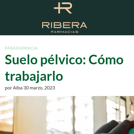
S
a
l
t
a
r
a
PARAFARMACIA
l
Suelo pélvico: Cómo
c
o
trabajarlo
n
t
por
Alba
30 marzo, 2023
e
n
i
d
o