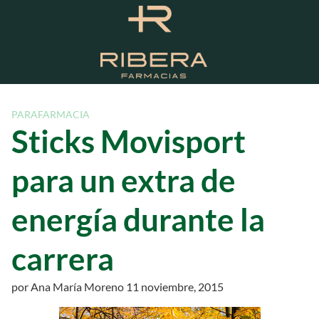
S
a
l
t
a
r
a
PARAFARMACIA
l
Sticks Movisport
c
o
para un extra de
n
t
energía durante la
e
n
carrera
i
d
o
por
Ana María Moreno
11 noviembre, 2015