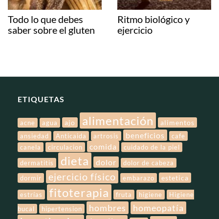
Todo lo que debes
Ritmo biológico y
saber sobre el gluten
ejercicio
ETIQUETAS
alimentación
ajo
alimentos
acne
agua
beneficios
ansiedad
Anticaida
artrosis
cafe
comida
canela
circulacion
cuidado de la piel
dieta
dolor
dermatitis
dolor de cabeza
ejercicio físico
estetica
dormir
embarazo
fitoterapia
estrías
fruta
higiene
Higiene
hombres
homeopatía
bucal
hipertension