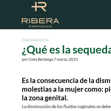
S
a
l
t
a
r
a
PARAFARMACIA
l
¿Qué es la sequed
c
o
por
Celia Berlanga
7 marzo, 2013
n
t
e
Es la consecuencia de la dis
n
i
molestias a la mujer como: pi
d
la zona genital.
o
La disminución de los fluidos vaginales se debe