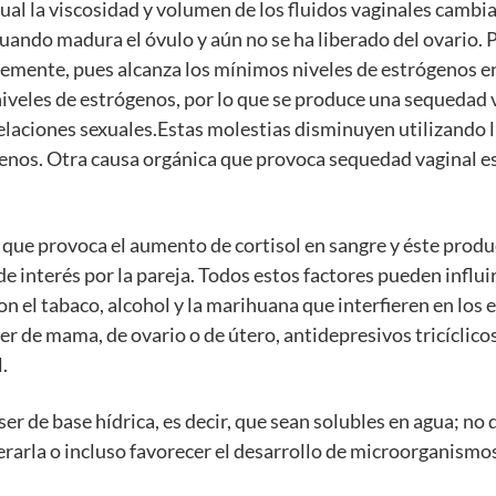
ual la viscosidad y volumen de los fluidos vaginales cambia
uando madura el óvulo y aún no se ha liberado del ovario. 
emente, pues alcanza los mínimos niveles de estrógenos en 
niveles de estrógenos, por lo que se produce una sequeda
s relaciones sexuales.Estas molestias disminuyen utilizando
genos. Otra causa orgánica que provoca sequedad vaginal es
, que provoca el aumento de cortisol en sangre y éste prod
de interés por la pareja. Todos estos factores pueden influi
on el tabaco, alcohol y la marihuana que interfieren en l
er de mama, de ovario o de útero, antidepresivos tricíclico
.
er de base hídrica, es decir, que sean solubles en agua; no
terarla o incluso favorecer el desarrollo de microorganis