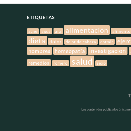
ETIQUETAS
alimentación
ajo
alimento
acne
agua
dieta
ejerc
dolor
dolor de cabeza
dormir
investigacion
hombres
homeopatía
salud
remedios
romero
sexo
T
Los contenidos publicados únicamente