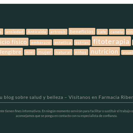
beneficios
s
ansiedad
Anticaida
artrosis
cafe
canela
ci
fitoterapia
icio físico
estetica
embarazo
estrías
nutricion
Jengibre
mujer
natural
niños
miel
orzue
u blog sobre salud y belleza – Visítanos en Farmacia Ribe
 tienen fines informativos. En ningún momento servirán para facilitar o sustituir el trabajo o
aconsejamos que se ponga en contacto con su especialista de confianza.