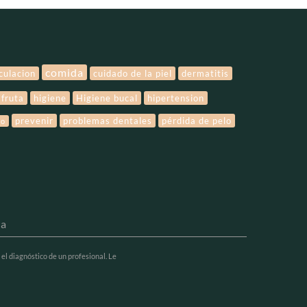
comida
rculacion
cuidado de la piel
dermatitis
fruta
higiene
Higiene bucal
hipertension
prevenir
problemas dentales
pérdida de pelo
lo
ra
 el diagnóstico de un profesional. Le