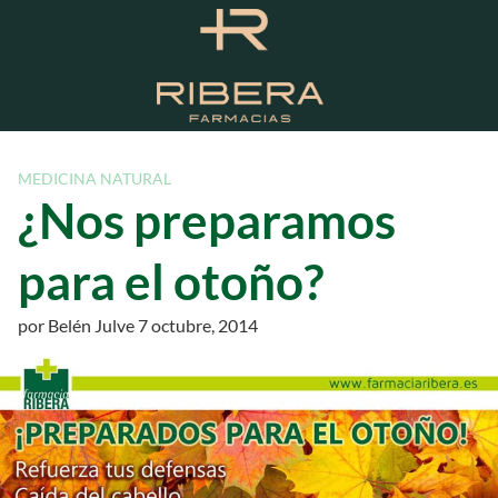
S
a
l
t
a
r
a
MEDICINA NATURAL
l
¿Nos preparamos
c
o
para el otoño?
n
t
por
Belén Julve
7 octubre, 2014
e
n
i
d
o