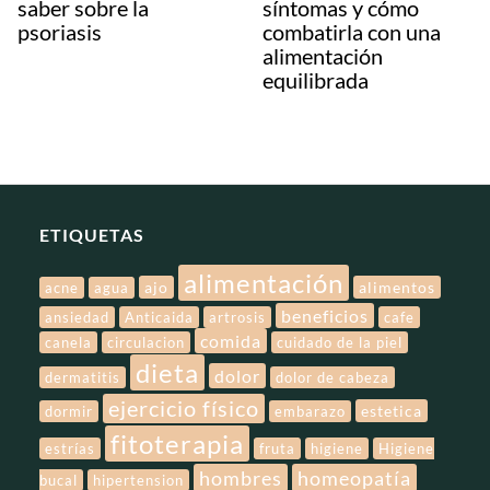
saber sobre la
síntomas y cómo
psoriasis
combatirla con una
alimentación
equilibrada
ETIQUETAS
alimentación
ajo
alimentos
acne
agua
beneficios
ansiedad
Anticaida
artrosis
cafe
comida
canela
circulacion
cuidado de la piel
dieta
dolor
dermatitis
dolor de cabeza
ejercicio físico
estetica
dormir
embarazo
fitoterapia
estrías
fruta
higiene
Higiene
hombres
homeopatía
bucal
hipertension