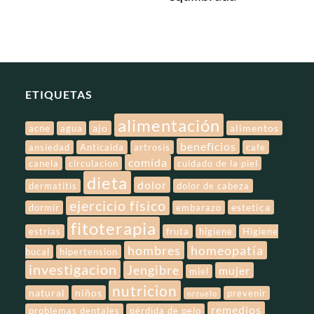
ETIQUETAS
alimentación
ajo
alimentos
acne
agua
beneficios
ansiedad
Anticaida
artrosis
cafe
comida
canela
circulacion
cuidado de la piel
dieta
dolor
dermatitis
dolor de cabeza
ejercicio físico
estetica
dormir
embarazo
fitoterapia
estrías
fruta
higiene
Higiene
hombres
homeopatía
bucal
hipertension
investigacion
Jengibre
mujer
miel
nutricion
natural
niños
prevenir
orzuelo
remedios
problemas dentales
pérdida de pelo