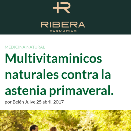
S
a
l
t
a
r
a
MEDICINA NATURAL
l
Multivitaminicos
c
o
naturales contra la
n
t
astenia primaveral.
e
n
i
por
Belén Julve
25 abril, 2017
d
o