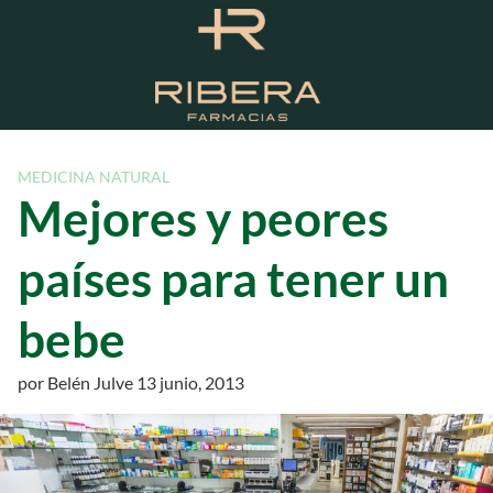
S
a
l
t
a
r
a
MEDICINA NATURAL
l
Mejores y peores
c
o
países para tener un
n
t
bebe
e
n
i
por
Belén Julve
13 junio, 2013
d
o