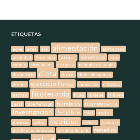
ETIQUETAS
alimentación
ajo
alimentos
acne
agua
beneficios
ansiedad
Anticaida
artrosis
cafe
comida
canela
circulacion
cuidado de la piel
dieta
dolor
dermatitis
dolor de cabeza
ejercicio físico
estetica
dormir
embarazo
fitoterapia
estrías
fruta
higiene
Higiene
hombres
homeopatía
bucal
hipertension
investigacion
Jengibre
mujer
miel
nutricion
natural
niños
prevenir
orzuelo
remedios
problemas dentales
pérdida de pelo