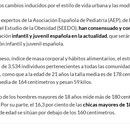
os cambios inducidos por el estilo de vida urbana y las modif
e expertos de la Asociación Española de Pediatría (AEP), de
el Estudio de la Obesidad (SEEDO),
han consensuado y con
lación
infantil y juvenil española en la actualidad
, que será
ón infantil y juvenil española.
, peso, índice de masa corporal y hábitos alimentarios, el e
nil de 3.534 individuos pertenecientes a todas las comunid
como que a la edad de 21 años la talla media es de 178 cent
edia de 164 centímetros y pesan 59 kilos.
nto de los hombres mayores de 18 años mide más de 180 cent
or su parte, el 16,3 por ciento de las
chicas mayores de 
de edad se sitúan por debajo de los 160 centímetros.