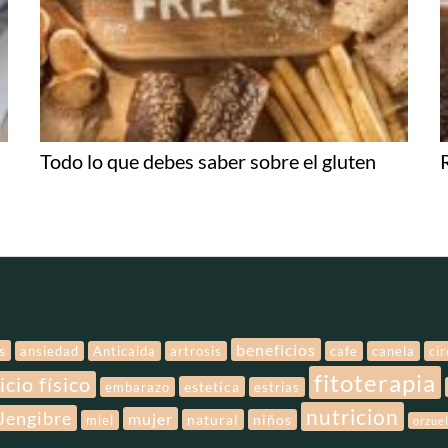
Todo lo que debes saber sobre el gluten
beneficios
s
ansiedad
Anticaida
artrosis
cafe
canela
ci
fitoterapia
icio físico
estetica
embarazo
estrías
nutricion
Jengibre
mujer
natural
niños
miel
orzue