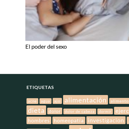
El poder del sexo
ETIQUETAS
alimentación
ajo
alimento
acne
agua
dieta
ejerc
dolor
dolor de cabeza
dormir
investigacion
hombres
homeopatía