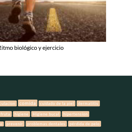
Ritmo biológico y ejercicio
comida
rculacion
cuidado de la piel
dermatitis
fruta
higiene
Higiene bucal
hipertension
prevenir
problemas dentales
pérdida de pelo
lo