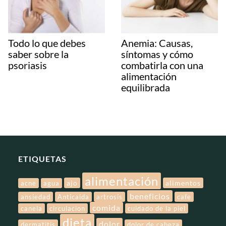
Todo lo que debes
Anemia: Causas,
saber sobre la
síntomas y cómo
psoriasis
combatirla con una
alimentación
equilibrada
ETIQUETAS
alimentación
ajo
alimentos
acne
agua
beneficios
ansiedad
Anticaida
artrosis
cafe
comida
canela
circulacion
cuidado de la piel
dieta
dolor
dermatitis
dolor de cabeza