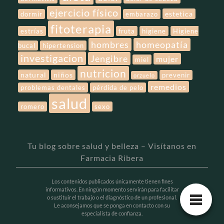
ejercicio físico
estetica
dormir
embarazo
fitoterapia
estrías
fruta
higiene
Higiene
hombres
homeopatía
bucal
hipertension
investigacion
Jengibre
mujer
miel
nutricion
natural
niños
prevenir
orzuelo
remedios
problemas dentales
pérdida de pelo
salud
romero
sexo
Tu blog sobre salud y belleza – Visítanos en
Farmacia Ribera
Los contenidos publicados únicamente tienen fines
informativos. En ningún momento servirán para facilitar
o sustituir el trabajo o el diagnóstico de un profesional.
Le aconsejamos que se ponga en contacto con su
especialista de confianza.