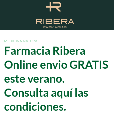
S
a
l
t
a
r
a
MEDICINA NATURAL
l
Farmacia Ribera
c
o
Online envio GRATIS
n
t
este verano.
e
n
Consulta aquí las
i
d
o
condiciones.