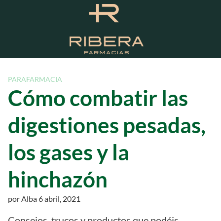
S
a
l
t
a
r
a
PARAFARMACIA
l
Cómo combatir las
c
o
digestiones pesadas,
n
t
los gases y la
e
n
hinchazón
i
d
o
por
Alba
6 abril, 2021
Consejos, trucos y productos que podéis