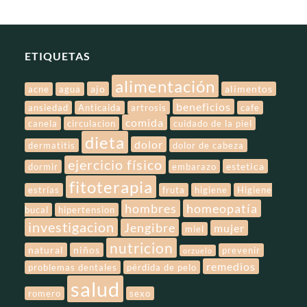
ETIQUETAS
alimentación
ajo
alimentos
acne
agua
beneficios
ansiedad
Anticaida
artrosis
cafe
comida
canela
circulacion
cuidado de la piel
dieta
dolor
dermatitis
dolor de cabeza
ejercicio físico
estetica
dormir
embarazo
fitoterapia
estrías
fruta
higiene
Higiene
hombres
homeopatía
bucal
hipertension
investigacion
Jengibre
mujer
miel
nutricion
natural
niños
prevenir
orzuelo
remedios
problemas dentales
pérdida de pelo
salud
romero
sexo