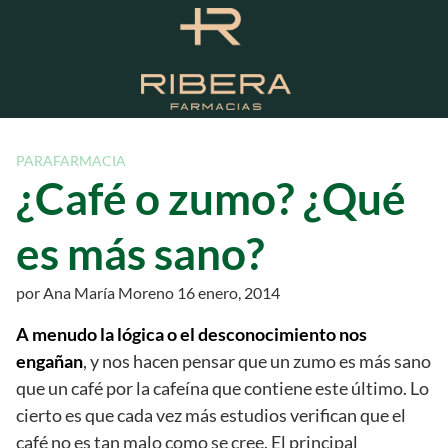
S
a
l
t
a
r
a
PARAFARMACIA
l
¿Café o zumo? ¿Qué
c
o
es más sano?
n
t
por
Ana María Moreno
16 enero, 2014
e
n
A menudo la lógica o el desconocimiento nos
i
engañan
, y nos hacen pensar que un zumo es más sano
d
que un café por la cafeína que contiene este último. Lo
o
cierto es que cada vez más estudios verifican que el
café no es tan malo como se cree. El principal