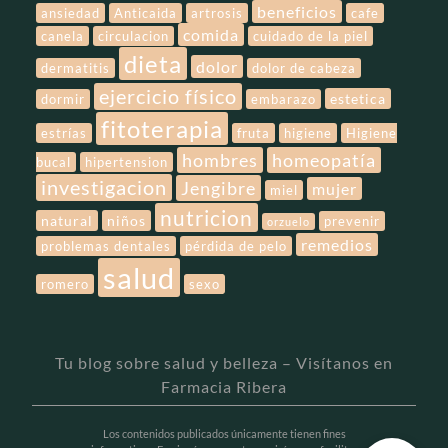
beneficios
ansiedad
Anticaida
artrosis
cafe
comida
canela
circulacion
cuidado de la piel
dieta
dolor
dermatitis
dolor de cabeza
ejercicio físico
estetica
dormir
embarazo
fitoterapia
estrías
fruta
higiene
Higiene
hombres
homeopatía
bucal
hipertension
investigacion
Jengibre
mujer
miel
nutricion
natural
niños
prevenir
orzuelo
remedios
problemas dentales
pérdida de pelo
salud
romero
sexo
Tu blog sobre salud y belleza – Visítanos en
Farmacia Ribera
Los contenidos publicados únicamente tienen fines