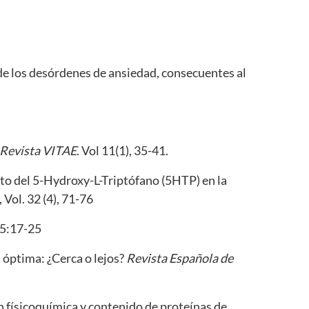
o de los desórdenes de ansiedad, consecuentes al
Revista VITAE
. Vol 11(1), 35-41.
ecto del 5-Hydroxy-L-Triptófano (5HTP) en la
, Vol. 32 (4), 71-76
25:17-25
 óptima: ¿Cerca o lejos?
Revista Española de
ión físicoquímica y contenido de proteínas de