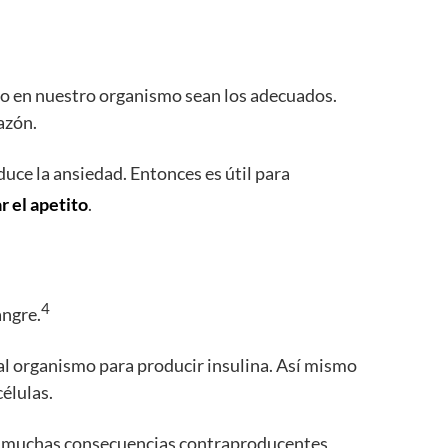
no en nuestro organismo sean los adecuados.
azón.
duce la ansiedad. Entonces es útil para
r el apetito
.
4
angre.
al organismo para producir insulina. Así mismo
células.
aer muchas consecuencias contraproducentes