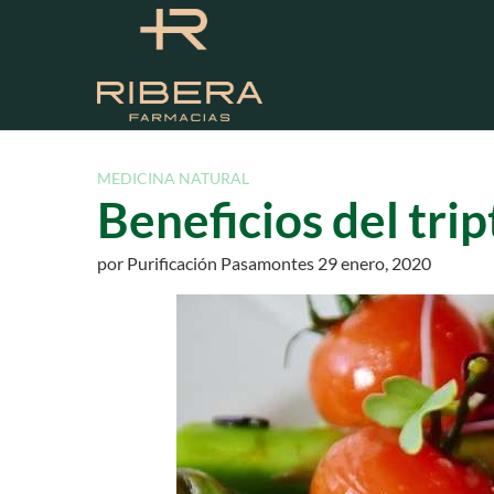
S
a
l
t
a
r
a
MEDICINA NATURAL
l
Beneficios del tri
c
o
por
Purificación Pasamontes
29 enero, 2020
n
t
e
n
i
d
o