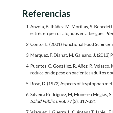
Referencias
Anzola, B. Ibáñez, M. Morillas, S. Benedett
estrés en perros alojados en albergues.
Rev
Contor L. (2001) Functional Food Science 
Márquez, F. Dianat, M. Galeano, J. (2013) 
Puentes, C. González, R. Añez, R. Velasco, 
reducción de peso en pacientes adultos ob
Rose, D. (1972) Aspects of tryptophan meta
Silveira Rodríguez, M, Monereo Megías, S. 
Salud Pública
, Vol. 77 (3), 317-331
Vázquez, J. Guerra, L. Quintana,T. Jabiel, F