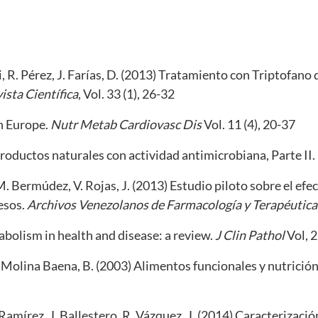
i, R. Pérez, J. Farías, D. (2013) Tratamiento con Triptofan
ista Científica
, Vol. 33 (1), 26-32
in Europe.
Nutr Metab Cardiovasc Dis
Vol. 11 (4), 20-37
Productos naturales con actividad antimicrobiana, Parte II.
M. Bermúdez, V. Rojas, J. (2013) Estudio piloto sobre el ef
esos.
Archivos Venezolanos de Farmacología y Terapéutica
bolism in health and disease: a review.
J Clin Pathol
Vol, 
Molina Baena, B. (2003) Alimentos funcionales y nutrición
. Ramírez, J. Ballestero, R. Vázquez, J. (2014) Caracterizac