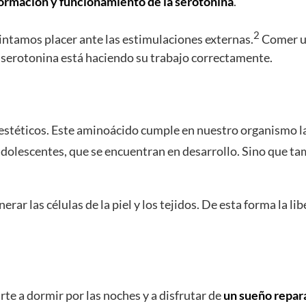
ormación y funcionamiento de la serotonina
.
2
sintamos placer ante las estimulaciones externas.
Comer un
la serotonina está haciendo su trabajo correctamente.
s estéticos. Este aminoácido cumple en nuestro organismo l
 adolescentes, que se encuentran en desarrollo. Sino que ta
ar las células de la piel y los tejidos. De esta forma la li
te a dormir por las noches y a disfrutar de
un sueño repar