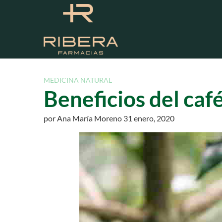
S
a
l
t
a
r
a
MEDICINA NATURAL
l
Beneficios del caf
c
o
por
Ana María Moreno
31 enero, 2020
n
t
e
n
i
d
o