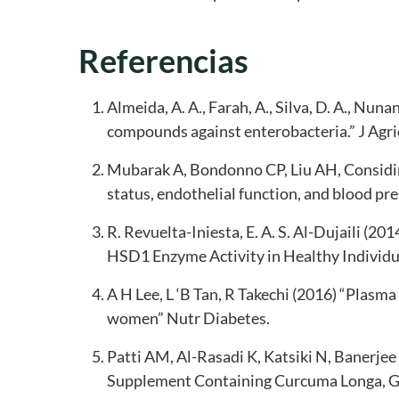
Referencias
Almeida, A. A., Farah, A., Silva, D. A., Nuna
compounds against enterobacteria.” J Agr
Mubarak A, Bondonno CP, Liu AH, Considine 
status, endothelial function, and blood pre
R. Revuelta-Iniesta, E. A. S. Al-Dujaili 
HSD1 Enzyme Activity in Healthy Individua
A H Lee, L ‘B Tan, R Takechi (2016) “Plasm
women” Nutr Diabetes.
Patti AM, Al-Rasadi K, Katsiki N, Banerjee 
Supplement Containing Curcuma Longa, Gug