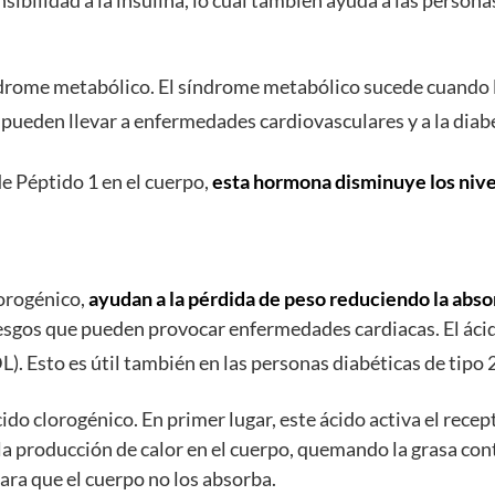
nsibilidad a la insulina, lo cual también ayuda a las person
rome metabólico. El síndrome metabólico sucede cuando lo
 pueden llevar a enfermedades cardiovasculares y a la diab
de Péptido 1 en el cuerpo,
esta hormona disminuye los nive
lorogénico,
ayudan a la pérdida de peso reduciendo la abs
 riesgos que pueden provocar enfermedades cardiacas. El ác
DL). Esto es útil también en las personas diabéticas de tip
cido clorogénico. En primer lugar, este ácido activa el recep
a producción de calor en el cuerpo, quemando la grasa con
para que el cuerpo no los absorba.