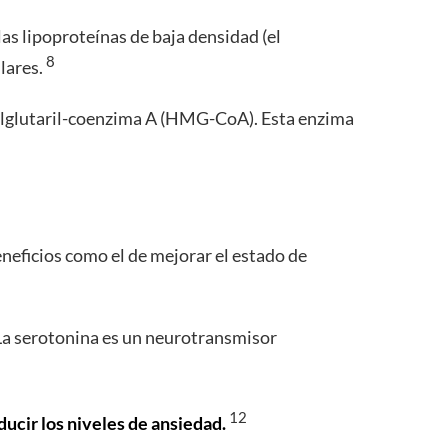
las lipoproteínas de baja densidad (el
8
lares.
etilglutaril-coenzima A (HMG-CoA). Esta enzima
eneficios como el de mejorar el estado de
 La serotonina es un neurotransmisor
12
ducir los niveles de ansiedad.