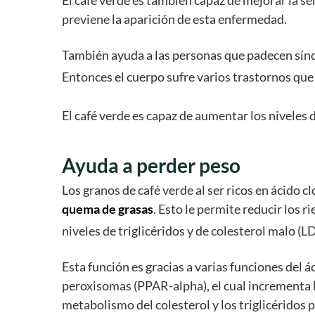
El café verde es también capaz de mejorar la se
previene la aparición de esta enfermedad.
También ayuda a las personas que padecen sínd
Entonces el cuerpo sufre varios trastornos que
El café verde es capaz de aumentar los niveles 
Ayuda a perder peso
Los granos de café verde al ser ricos en ácido c
quema de grasas
. Esto le permite reducir los
niveles de triglicéridos y de colesterol malo (L
Esta función es gracias a varias funciones del á
peroxisomas (PPAR-alpha), el cual incrementa l
metabolismo del colesterol y los triglicéridos 