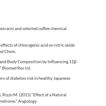
ee extracts and selected coffee chemical
fects of chlorogenic acid on nitric oxide
ood Chem.
e and Body Composition by Influencing 11β-
” Biomed Res Int.
rs of diabetes risk in healthy Japanese
, Rizzo M. (2015) “Effect of a Natural
yndrome.” Angiology.