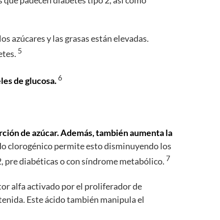
as que padecen diabetes tipo 2, así como
s azúcares y las grasas están elevadas.
5
etes.
6
les de glucosa.
orción de azúcar. Además, también aumenta la
ido clorogénico permite esto disminuyendo los
7
o 2, pre diabéticas o con síndrome metabólico.
tor alfa activado por el proliferador de
tenida. Este ácido también manipula el