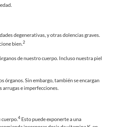
 edad.
dades degenerativas, y otras dolencias graves.
2
ione bien.
 órganos de nuestro cuerpo. Incluso nuestra piel
tros órganos. Sin embargo, también se encargan
s arrugas e imperfecciones.
4
u cuerpo.
Esto puede exponerte a una
recomienda incorporar dosis de vitamina K, en