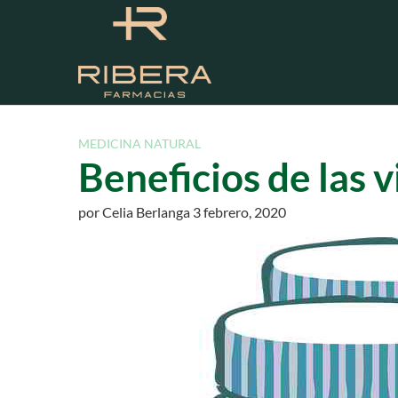
S
a
l
t
a
r
a
MEDICINA NATURAL
l
Beneficios de las 
c
o
por
Celia Berlanga
3 febrero, 2020
n
t
e
n
i
d
o