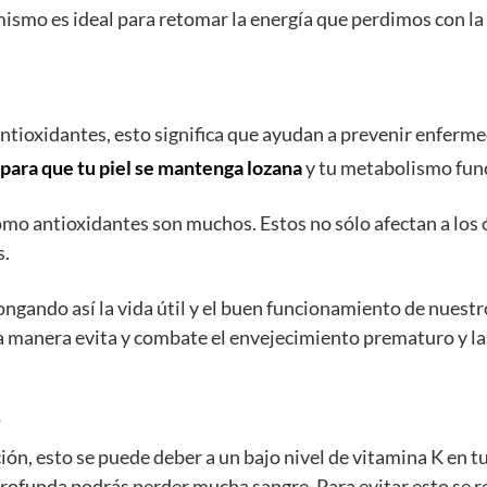
ismo es ideal para retomar la energía que perdimos con la
tioxidantes, esto significa que ayudan a prevenir enferme
l para que tu piel se mantenga lozana
y tu metabolismo func
como antioxidantes son muchos. Estos no sólo afectan a los
s.
olongando así la vida útil y el buen funcionamiento de nues
sta manera evita y combate el envejecimiento prematuro y la
s
ón, esto se puede deber a un bajo nivel de vitamina K en t
 profunda podrás perder mucha sangre. Para evitar esto se 