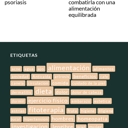
psoriasis
combatirla con una
alimentación
equilibrada
ETIQUETAS
alimentación
ajo
alimentos
acne
agua
beneficios
ansiedad
Anticaida
artrosis
cafe
comida
canela
circulacion
cuidado de la piel
dieta
dolor
dermatitis
dolor de cabeza
ejercicio físico
estetica
dormir
embarazo
fitoterapia
estrías
fruta
higiene
Higiene
hombres
homeopatía
bucal
hipertension
investigacion
Jengibre
mujer
miel