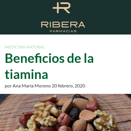
S
a
l
t
a
r
a
MEDICINA NATURAL
l
Beneficios de la
c
o
tiamina
n
t
por
Ana María Moreno
20 febrero, 2020
e
n
i
d
o