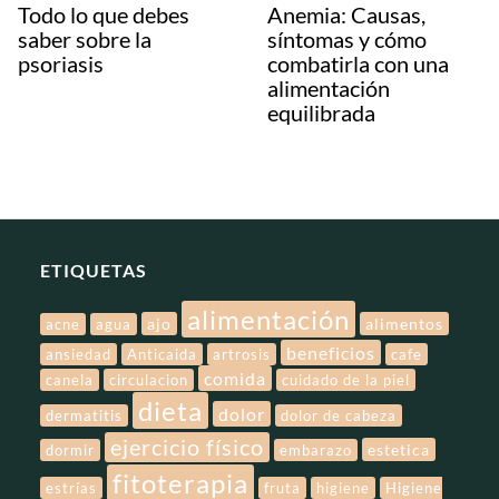
Todo lo que debes
Anemia: Causas,
saber sobre la
síntomas y cómo
psoriasis
combatirla con una
alimentación
equilibrada
ETIQUETAS
alimentación
ajo
alimentos
acne
agua
beneficios
ansiedad
Anticaida
artrosis
cafe
comida
canela
circulacion
cuidado de la piel
dieta
dolor
dermatitis
dolor de cabeza
ejercicio físico
estetica
dormir
embarazo
fitoterapia
estrías
fruta
higiene
Higiene