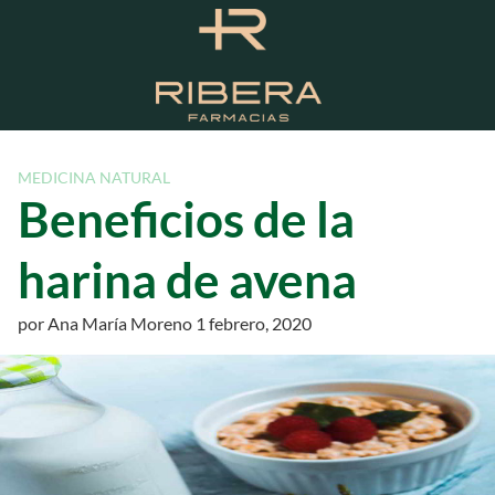
S
a
l
t
a
r
a
MEDICINA NATURAL
l
Beneficios de la
c
o
harina de avena
n
t
por
Ana María Moreno
1 febrero, 2020
e
n
i
d
o