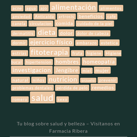
alimentación
ajo
alimentos
acne
agua
beneficios
ansiedad
Anticaida
artrosis
cafe
comida
canela
circulacion
cuidado de la piel
dieta
dolor
dermatitis
dolor de cabeza
ejercicio físico
estetica
dormir
embarazo
fitoterapia
estrías
fruta
higiene
Higiene
hombres
homeopatía
bucal
hipertension
investigacion
Jengibre
mujer
miel
nutricion
natural
niños
prevenir
orzuelo
remedios
problemas dentales
pérdida de pelo
salud
romero
sexo
Tu blog sobre salud y belleza – Visítanos en
Farmacia Ribera