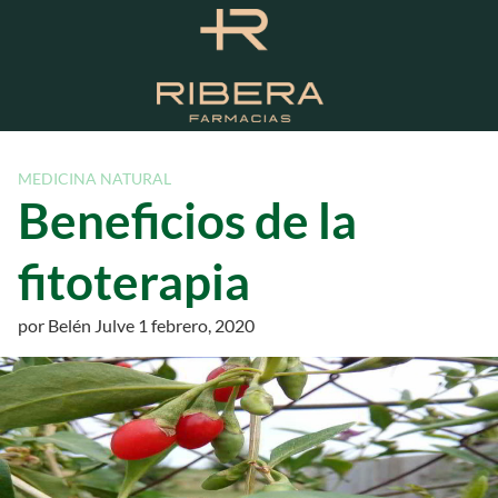
S
a
l
t
a
r
a
MEDICINA NATURAL
l
Beneficios de la
c
o
fitoterapia
n
t
por
Belén Julve
1 febrero, 2020
e
n
i
d
o