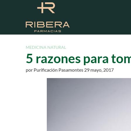
S
a
l
t
a
r
a
MEDICINA NATURAL
l
5 razones para tom
c
o
por
Purificación Pasamontes
29 mayo, 2017
n
t
e
n
i
d
o