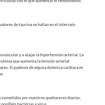
tricional con el que aumentar el rendimiento.
alores de taurina se hallan en el intervalo
ascular y a atajar la hipertensión arterial. La
roteína que aumenta la tensión arterial.
ares. Si padeces de alguna dolencia cardíaca es
na
s sometidos por nuestros quehaceres diarios,
posibles bacterias y virus.