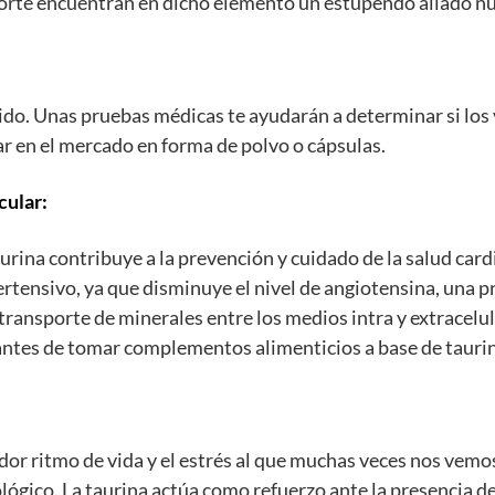
porte encuentran en dicho elemento un estupendo aliado nu
do. Unas pruebas médicas te ayudarán a determinar si los v
r en el mercado en forma de polvo o cápsulas.
cular:
na contribuye a la prevención y cuidado de la salud cardiov
ertensivo, ya que disminuye el nivel de angiotensina, una p
transporte de minerales entre los medios intra y extracelul
antes de tomar complementos alimenticios a base de tauri
dor ritmo de vida y el estrés al que muchas veces nos vemo
gico. La taurina actúa como refuerzo ante la presencia de 