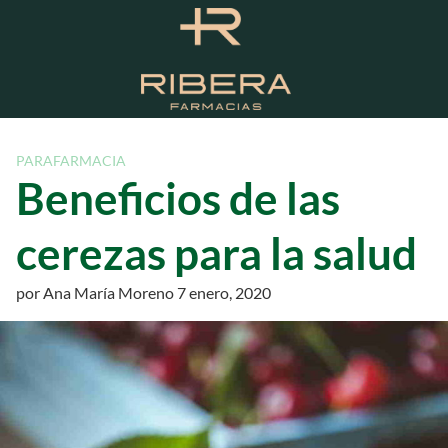
S
a
l
t
a
r
a
PARAFARMACIA
l
Beneficios de las
c
o
cerezas para la salud
n
t
por
Ana María Moreno
7 enero, 2020
e
n
i
d
o