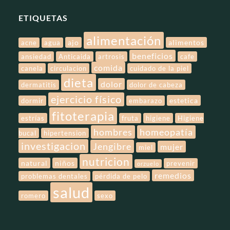
ETIQUETAS
alimentación
ajo
alimentos
acne
agua
beneficios
ansiedad
Anticaida
artrosis
cafe
comida
canela
circulacion
cuidado de la piel
dieta
dolor
dermatitis
dolor de cabeza
ejercicio físico
estetica
dormir
embarazo
fitoterapia
estrías
fruta
higiene
Higiene
hombres
homeopatía
bucal
hipertension
investigacion
Jengibre
mujer
miel
nutricion
natural
niños
prevenir
orzuelo
remedios
problemas dentales
pérdida de pelo
salud
romero
sexo